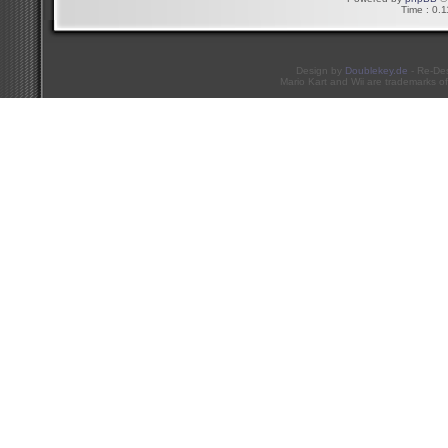
Time : 0.1
Design by
Doublekey.de
- Re-De
Mario Kart and Wii are trademarks of