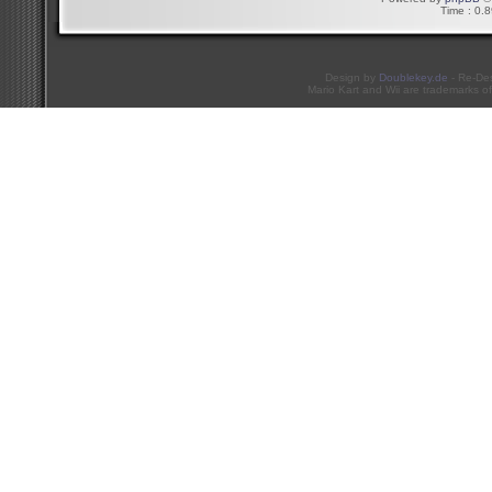
Time : 0.8
Design by
Doublekey.de
- Re-De
Mario Kart and Wii are trademarks of