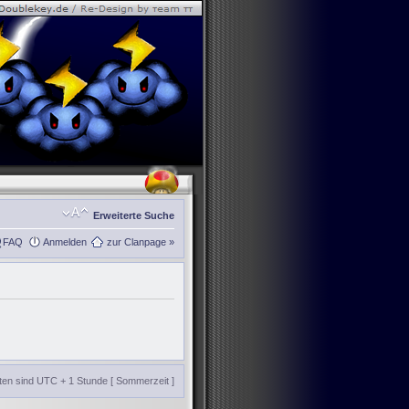
Erweiterte Suche
FAQ
Anmelden
zur Clanpage »
iten sind UTC + 1 Stunde [ Sommerzeit ]