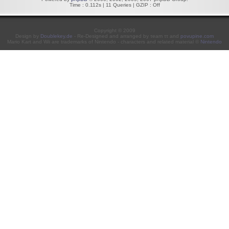
Time : 0.112s | 11 Queries | GZIP : Off
Copyright © 2009
Design by
Doublekey.de
- Re-Designed and arranged by τeam ττ and
povupine.com
Mario Kart and Wii are trademarks of Nintendo - characters and related material ©
Nintendo