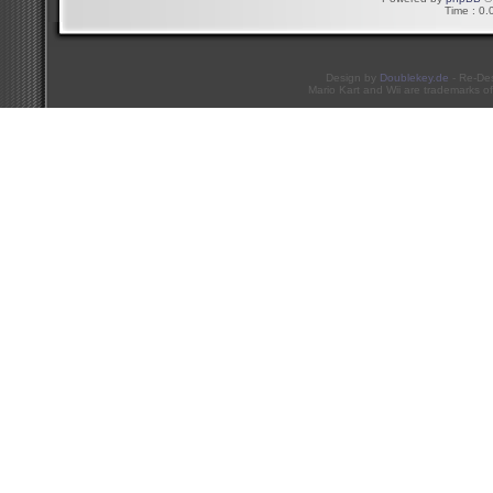
Time : 0.
Design by
Doublekey.de
- Re-De
Mario Kart and Wii are trademarks of