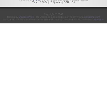
Time : 0.083s | 13 Queries | GZIP : Off
Copyright © 2009
Design by
Doublekey.de
- Re-Designed and arranged by τeam ττ and
povupine.com
Mario Kart and Wii are trademarks of Nintendo - characters and related material ©
Nintendo