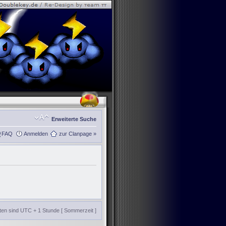
Erweiterte Suche
FAQ
Anmelden
zur Clanpage »
iten sind UTC + 1 Stunde [ Sommerzeit ]