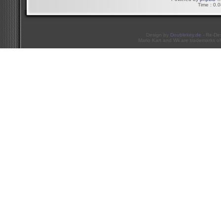
Time : 0.0
Design by
Doublekey.de
- Re-De
Mario Kart and Wii are trademarks of