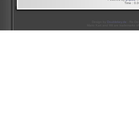
Time : 0.0
Design by
Doublekey.de
- Re-De
Mario Kart and Wii are trademarks of