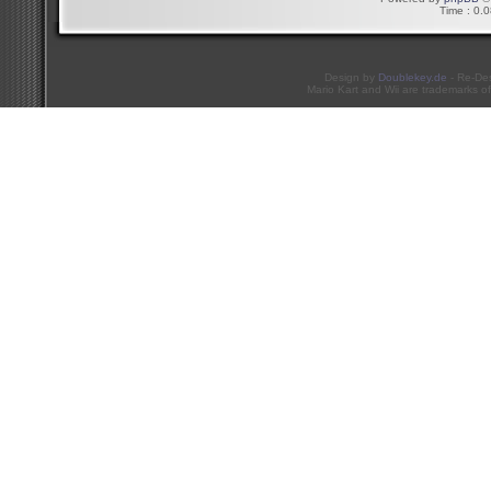
Time : 0.0
Design by
Doublekey.de
- Re-De
Mario Kart and Wii are trademarks of