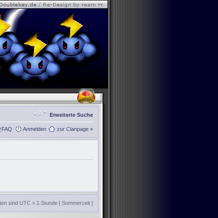
Erweiterte Suche
FAQ
Anmelden
zur Clanpage »
iten sind UTC + 1 Stunde [ Sommerzeit ]