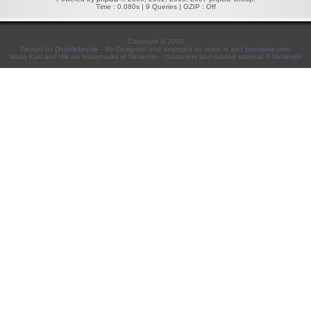
Time : 0.080s | 9 Queries | GZIP : Off
Copyright © 2009
Design by
Doublekey.de
- Re-Designed and arranged by τeam ττ and
povupine.com
Mario Kart and Wii are trademarks of Nintendo - characters and related material ©
Nintendo