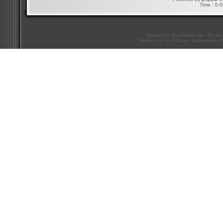
Time : 0.0
Design by
Doublekey.de
- Re-De
Mario Kart and Wii are trademarks of