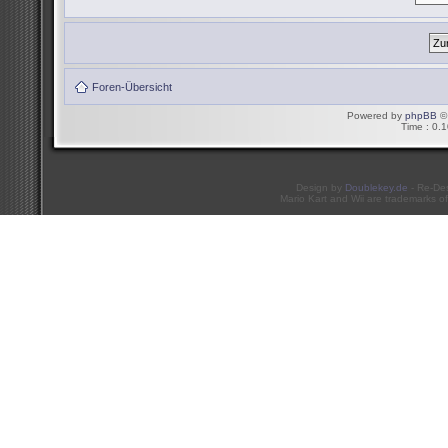
Foren-Übersicht
Powered by
phpBB
© 
Time : 0.1
Design by
Doublekey.de
- Re-De
Mario Kart and Wii are trademarks of