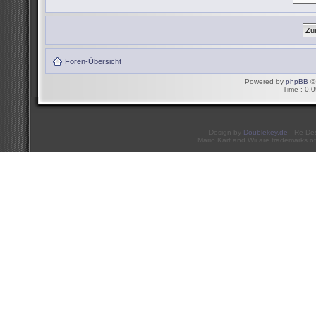
Foren-Übersicht
Powered by
phpBB
© 
Time : 0.0
Design by
Doublekey.de
- Re-De
Mario Kart and Wii are trademarks of