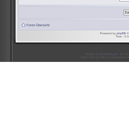
Foren-Übersicht
Powered by
phpBB
© 
Time : 0.0
Design by
Doublekey.de
- Re-De
Mario Kart and Wii are trademarks of