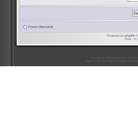
Foren-Übersicht
Powered by
phpBB
© 
Time : 0.
Design by
Doublekey.de
- Re-De
Mario Kart and Wii are trademarks of