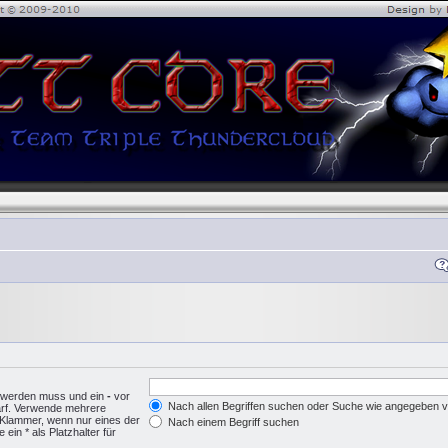
n werden muss und ein
-
vor
Nach allen Begriffen suchen oder Suche wie angegeben
arf. Verwende mehrere
 Klammer, wenn nur eines der
Nach einem Begriff suchen
in * als Platzhalter für