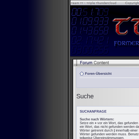
Foren-Übersicht
Suche
SUCHANFRAGE
Suche nach Wörtern:
Setze ein
+
vor ein Wort, das gefunde
ein Wort, das nicht gefunden werden d
Wörter getrennt durch
|
innerhalb einer
Wörter gefunden werden muss. Benutze e
teilweise Übereinstimmungen.