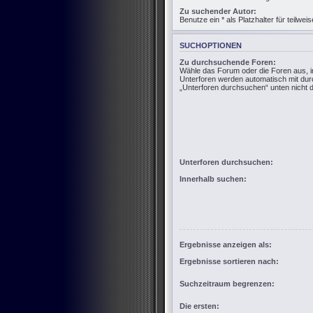
Zu suchender Autor:
Benutze ein * als Platzhalter für teilw
SUCHOPTIONEN
Zu durchsuchende Foren:
Wähle das Forum oder die Foren aus, i
Unterforen werden automatisch mit dur
„Unterforen durchsuchen“ unten nicht d
Unterforen durchsuchen:
Innerhalb suchen:
Ergebnisse anzeigen als:
Ergebnisse sortieren nach:
Suchzeitraum begrenzen:
Die ersten: