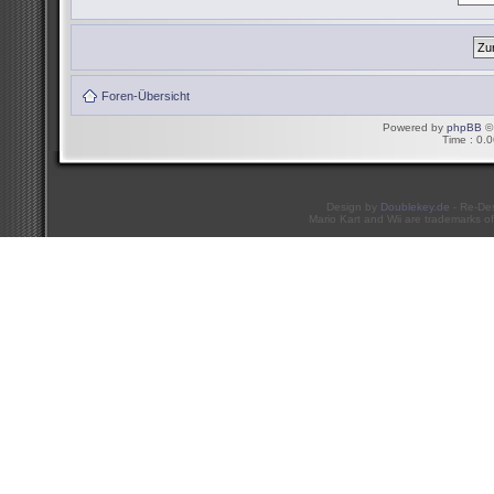
Foren-Übersicht
Powered by
phpBB
© 
Time : 0.0
Design by
Doublekey.de
- Re-De
Mario Kart and Wii are trademarks of