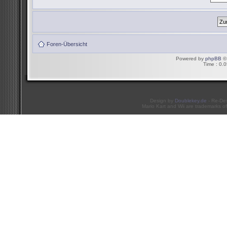
Foren-Übersicht
Powered by
phpBB
© 
Time : 0.0
Design by
Doublekey.de
- Re-De
Mario Kart and Wii are trademarks of