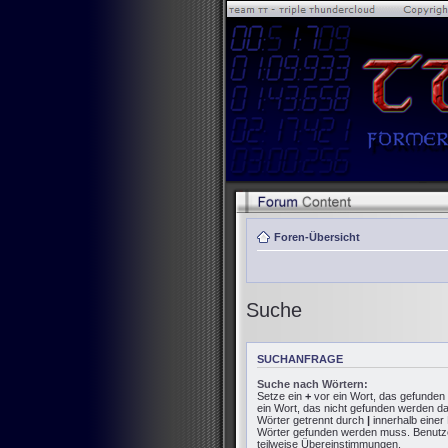
Foren-Übersicht
Suche
SUCHANFRAGE
Suche nach Wörtern:
Setze ein
+
vor ein Wort, das gefunde
ein Wort, das nicht gefunden werden d
Wörter getrennt durch
|
innerhalb einer
Wörter gefunden werden muss. Benutze e
teilweise Übereinstimmungen.