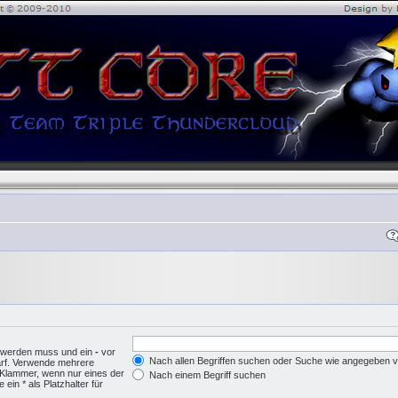
n werden muss und ein
-
vor
Nach allen Begriffen suchen oder Suche wie angegeben
arf. Verwende mehrere
 Klammer, wenn nur eines der
Nach einem Begriff suchen
in * als Platzhalter für