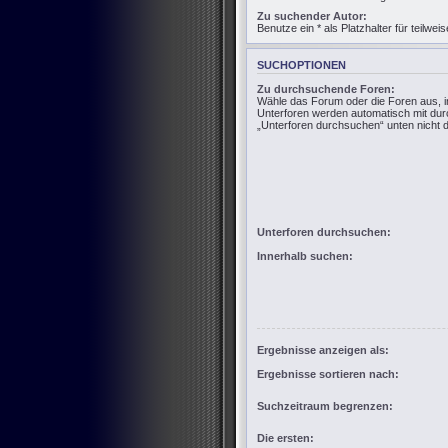
Zu suchender Autor:
Benutze ein * als Platzhalter für teilw
SUCHOPTIONEN
Zu durchsuchende Foren:
Wähle das Forum oder die Foren aus, i
Unterforen werden automatisch mit dur
„Unterforen durchsuchen“ unten nicht d
Unterforen durchsuchen:
Innerhalb suchen:
Ergebnisse anzeigen als:
Ergebnisse sortieren nach:
Suchzeitraum begrenzen:
Die ersten: