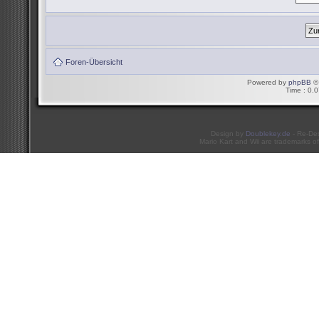
Foren-Übersicht
Powered by
phpBB
© 
Time : 0.0
Design by
Doublekey.de
- Re-De
Mario Kart and Wii are trademarks of