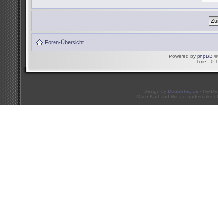
Foren-Übersicht
Powered by
phpBB
© 
Time : 0.1
Design by
Doublekey.de
- Re-De
Mario Kart and Wii are trademarks of