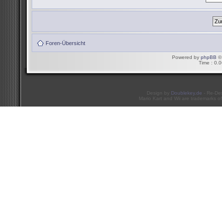
Foren-Übersicht
Powered by
phpBB
© 
Time : 0.0
Design by
Doublekey.de
- Re-De
Mario Kart and Wii are trademarks of