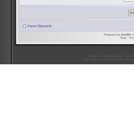
Foren-Übersicht
Powered by
phpBB
© 
Time : 0.0
Design by
Doublekey.de
- Re-De
Mario Kart and Wii are trademarks of