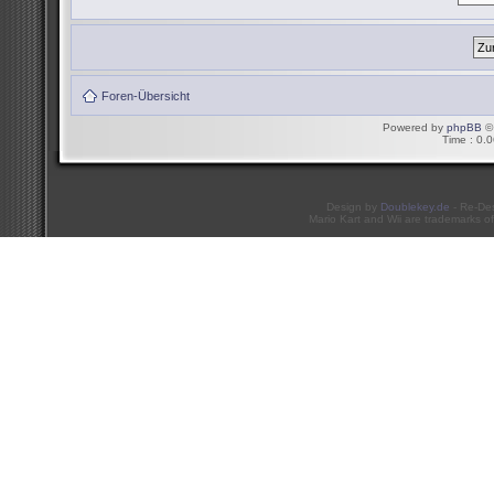
Foren-Übersicht
Powered by
phpBB
© 
Time : 0.0
Design by
Doublekey.de
- Re-De
Mario Kart and Wii are trademarks of