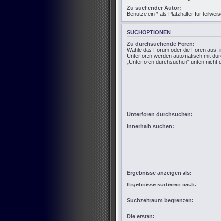
Zu suchender Autor:
Benutze ein * als Platzhalter für teilw
SUCHOPTIONEN
Zu durchsuchende Foren:
Wähle das Forum oder die Foren aus, i
Unterforen werden automatisch mit dur
„Unterforen durchsuchen“ unten nicht d
Unterforen durchsuchen:
Innerhalb suchen:
Ergebnisse anzeigen als:
Ergebnisse sortieren nach:
Suchzeitraum begrenzen:
Die ersten: