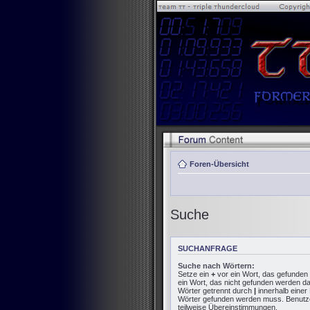
Foren-Übersicht
Suche
SUCHANFRAGE
Suche nach Wörtern:
Setze ein
+
vor ein Wort, das gefunde
ein Wort, das nicht gefunden werden d
Wörter getrennt durch
|
innerhalb einer
Wörter gefunden werden muss. Benutze e
teilweise Übereinstimmungen.