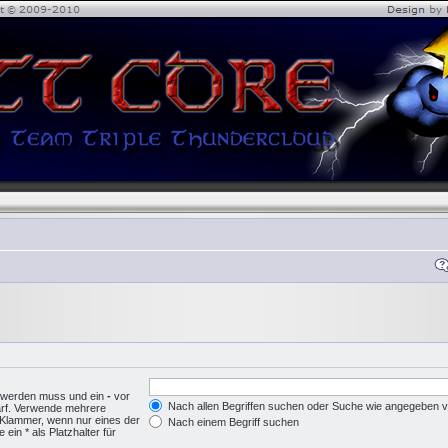
n werden muss und ein
-
vor
Nach allen Begriffen suchen oder Suche wie angegeben
arf. Verwende mehrere
 Klammer, wenn nur eines der
Nach einem Begriff suchen
in * als Platzhalter für