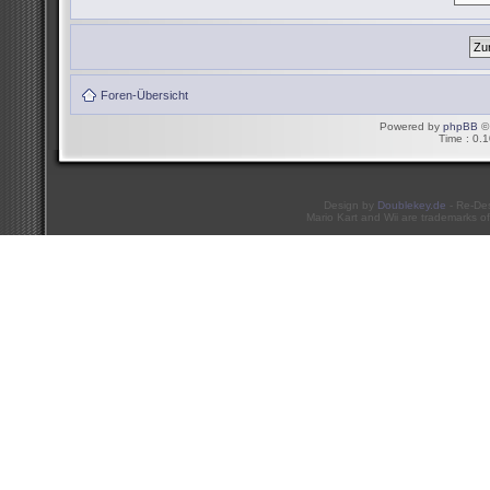
Foren-Übersicht
Powered by
phpBB
© 
Time : 0.1
Design by
Doublekey.de
- Re-De
Mario Kart and Wii are trademarks of