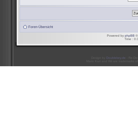
Foren-Übersicht
Powered by
phpBB
© 
Time : 0.
Design by
Doublekey.de
- Re-De
Mario Kart and Wii are trademarks of