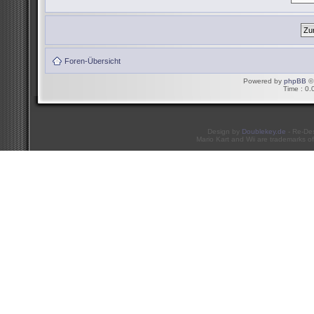
Foren-Übersicht
Powered by
phpBB
© 
Time : 0.
Design by
Doublekey.de
- Re-De
Mario Kart and Wii are trademarks of