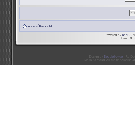
Foren-Übersicht
Powered by
phpBB
© 
Time : 0.0
Design by
Doublekey.de
- Re-De
Mario Kart and Wii are trademarks of