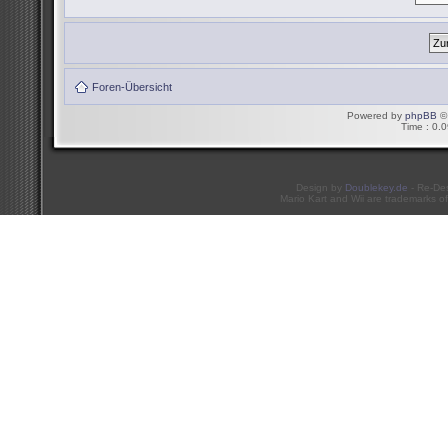
Foren-Übersicht
Powered by
phpBB
© 
Time : 0.0
Design by
Doublekey.de
- Re-De
Mario Kart and Wii are trademarks of