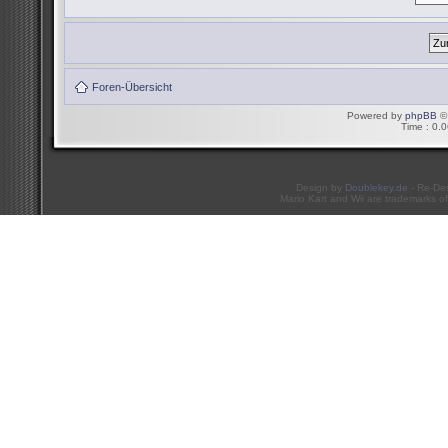
Foren-Übersicht
Powered by
phpBB
© 
Time : 0.0
Design by
Doublekey.de
- Re-De
Mario Kart and Wii are trademarks of