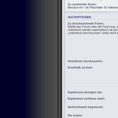
Zu suchender Autor:
Benutze ein * als Platzhalter für teilw
SUCHOPTIONEN
Zu durchsuchende Foren:
Wähle das Forum oder die Foren aus, i
Unterforen werden automatisch mit dur
„Unterforen durchsuchen“ unten nicht d
Unterforen durchsuchen:
Innerhalb suchen:
Ergebnisse anzeigen als:
Ergebnisse sortieren nach:
Suchzeitraum begrenzen:
Die ersten: