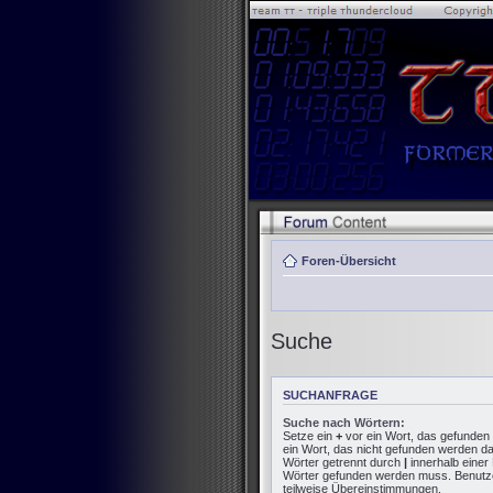
Foren-Übersicht
Suche
SUCHANFRAGE
Suche nach Wörtern:
Setze ein
+
vor ein Wort, das gefunde
ein Wort, das nicht gefunden werden d
Wörter getrennt durch
|
innerhalb einer
Wörter gefunden werden muss. Benutze e
teilweise Übereinstimmungen.