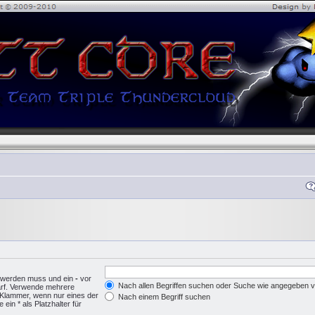
n werden muss und ein
-
vor
Nach allen Begriffen suchen oder Suche wie angegeben
arf. Verwende mehrere
 Klammer, wenn nur eines der
Nach einem Begriff suchen
in * als Platzhalter für