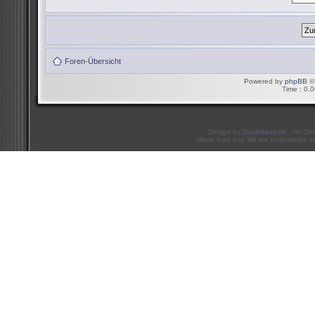
Foren-Übersicht
Powered by
phpBB
© 
Time : 0.0
Design by
Doublekey.de
- Re-De
Mario Kart and Wii are trademarks of