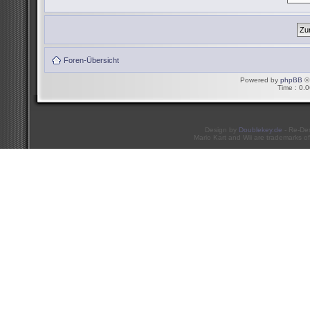
Foren-Übersicht
Powered by
phpBB
© 
Time : 0.0
Design by
Doublekey.de
- Re-De
Mario Kart and Wii are trademarks of