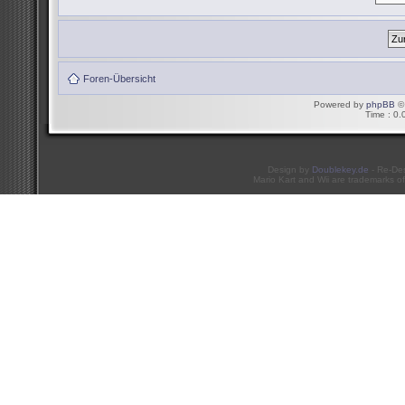
Foren-Übersicht
Powered by
phpBB
© 
Time : 0.
Design by
Doublekey.de
- Re-De
Mario Kart and Wii are trademarks of