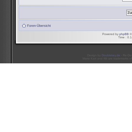
Foren-Übersicht
Powered by
phpBB
© 
Time : 0.1
Design by
Doublekey.de
- Re-De
Mario Kart and Wii are trademarks of