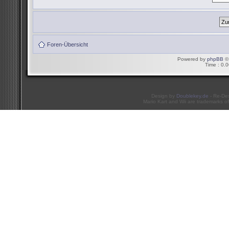
Foren-Übersicht
Powered by
phpBB
© 
Time : 0.0
Design by
Doublekey.de
- Re-De
Mario Kart and Wii are trademarks of