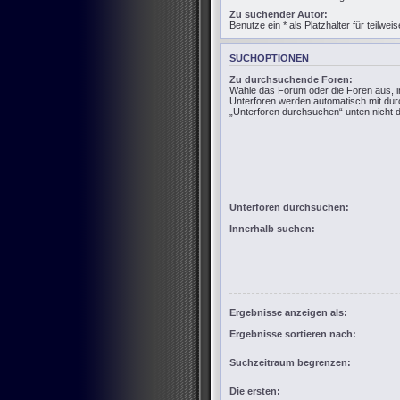
Zu suchender Autor:
Benutze ein * als Platzhalter für teilw
SUCHOPTIONEN
Zu durchsuchende Foren:
Wähle das Forum oder die Foren aus, i
Unterforen werden automatisch mit dur
„Unterforen durchsuchen“ unten nicht d
Unterforen durchsuchen:
Innerhalb suchen:
Ergebnisse anzeigen als:
Ergebnisse sortieren nach:
Suchzeitraum begrenzen:
Die ersten: