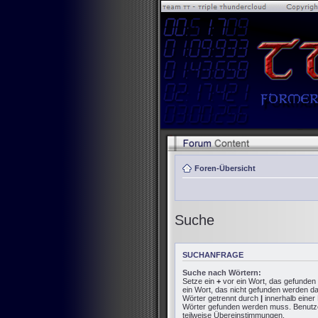
Foren-Übersicht
Suche
SUCHANFRAGE
Suche nach Wörtern:
Setze ein
+
vor ein Wort, das gefunde
ein Wort, das nicht gefunden werden d
Wörter getrennt durch
|
innerhalb einer
Wörter gefunden werden muss. Benutze e
teilweise Übereinstimmungen.