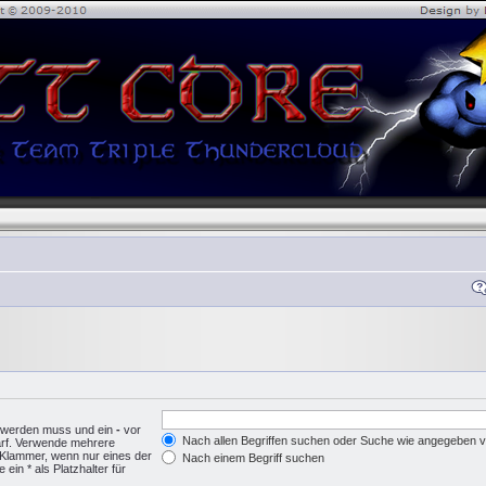
n werden muss und ein
-
vor
Nach allen Begriffen suchen oder Suche wie angegeben
arf. Verwende mehrere
 Klammer, wenn nur eines der
Nach einem Begriff suchen
in * als Platzhalter für