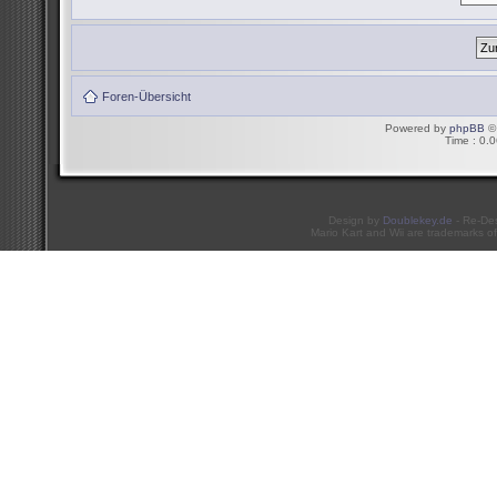
Foren-Übersicht
Powered by
phpBB
© 
Time : 0.0
Design by
Doublekey.de
- Re-De
Mario Kart and Wii are trademarks of