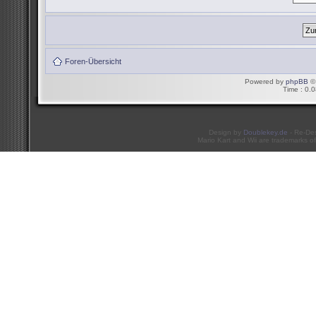
Foren-Übersicht
Powered by
phpBB
© 
Time : 0.0
Design by
Doublekey.de
- Re-De
Mario Kart and Wii are trademarks of