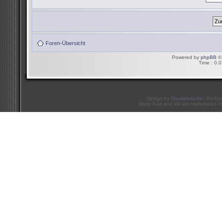
Foren-Übersicht
Powered by
phpBB
© 
Time : 0.0
Design by
Doublekey.de
- Re-De
Mario Kart and Wii are trademarks of