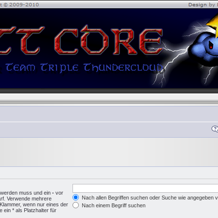
n werden muss und ein
-
vor
Nach allen Begriffen suchen oder Suche wie angegeben
arf. Verwende mehrere
 Klammer, wenn nur eines der
Nach einem Begriff suchen
in * als Platzhalter für