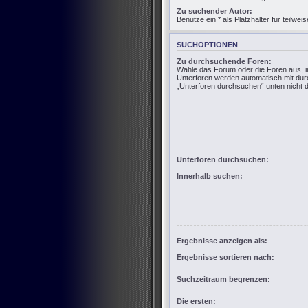
Zu suchender Autor:
Benutze ein * als Platzhalter für teilw
SUCHOPTIONEN
Zu durchsuchende Foren:
Wähle das Forum oder die Foren aus, i
Unterforen werden automatisch mit dur
„Unterforen durchsuchen“ unten nicht d
Unterforen durchsuchen:
Innerhalb suchen:
Ergebnisse anzeigen als:
Ergebnisse sortieren nach:
Suchzeitraum begrenzen:
Die ersten: