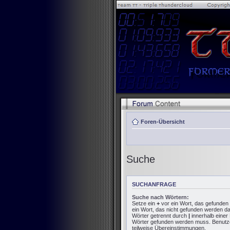
Foren-Übersicht
Suche
SUCHANFRAGE
Suche nach Wörtern:
Setze ein
+
vor ein Wort, das gefunde
ein Wort, das nicht gefunden werden d
Wörter getrennt durch
|
innerhalb einer
Wörter gefunden werden muss. Benutze e
teilweise Übereinstimmungen.