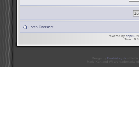
Foren-Übersicht
Powered by
phpBB
© 
Time : 0.0
Design by
Doublekey.de
- Re-De
Mario Kart and Wii are trademarks of