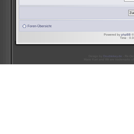
Foren-Übersicht
Powered by
phpBB
© 
Time : 0.0
Design by
Doublekey.de
- Re-De
Mario Kart and Wii are trademarks of