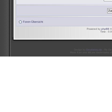
Foren-Übersicht
Powered by
phpBB
© 
Time : 0.0
Design by
Doublekey.de
- Re-De
Mario Kart and Wii are trademarks of