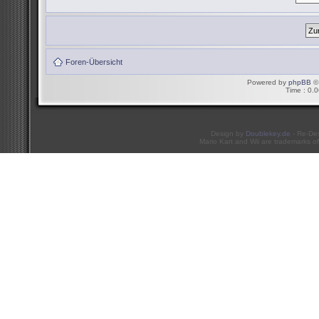
Foren-Übersicht
Powered by
phpBB
© 
Time : 0.0
Design by
Doublekey.de
- Re-De
Mario Kart and Wii are trademarks of