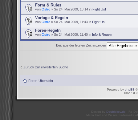
Form & Rules
von
Ostro
» So 24. Mai 2009, 13:14 in
Fight Us!
Vorlage & Regeln
von
Ostro
» So 24. Mai 2009, 11:43 in
Fight Us!
Foren-Regeln
von
Ostro
» So 24. Mai 2009, 11:40 in
Info & Regeln
Beiträge der letzten Zeit anzeigen
Zurück zur erweiterten Suche
Foren-Übersicht
Powered by
phpBB
© 
Time : 0.0
Design by
Doublekey.de
- Re-De
Mario Kart and Wii are trademarks of