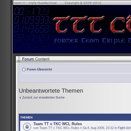
Foren-Übersicht
Unbeantwortete Themen
Zurück zur erweiterten Suche
THEMEN
Team TT v TKC WCL Rules
von Team TT v TKC WCL Rules » Sa 8. Aug 2009, 23:32 in
Fight Us!