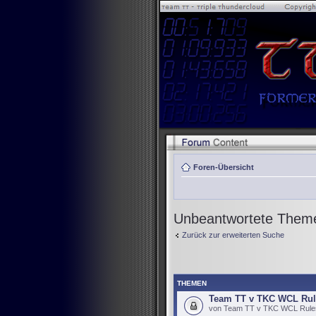
Foren-Übersicht
Unbeantwortete Them
Zurück zur erweiterten Suche
THEMEN
Team TT v TKC WCL Rul
von Team TT v TKC WCL Rules 