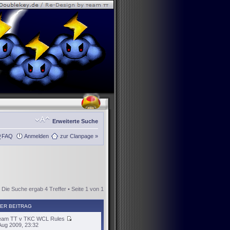
Erweiterte Suche
FAQ
Anmelden
zur Clanpage »
Die Suche ergab 4 Treffer • Seite
1
von
1
ER BEITRAG
eam TT v TKC WCL Rules
Aug 2009, 23:32