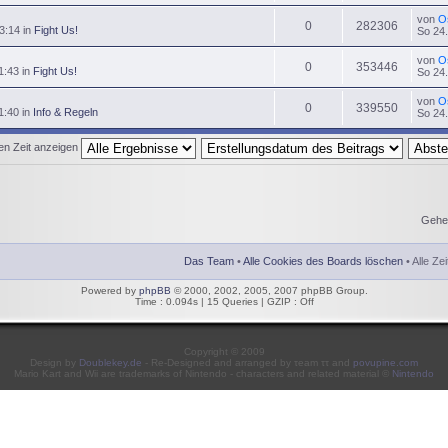
von
O
0
282306
3:14 in
Fight Us!
So 24.
von
O
0
353446
1:43 in
Fight Us!
So 24.
von
O
0
339550
1:40 in
Info & Regeln
So 24.
ten Zeit anzeigen
Gehe
Das Team
•
Alle Cookies des Boards löschen
• Alle Ze
Powered by
phpBB
© 2000, 2002, 2005, 2007 phpBB Group.
Time : 0.094s | 15 Queries | GZIP : Off
Copyright © 2009
Design by
Doublekey.de
- Re-Designed and arranged by τeam ττ and
povupine.com
Mario Kart and Wii are trademarks of Nintendo - characters and related material ©
Nintendo