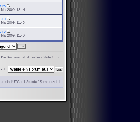
stro
 Mai 2009, 13:14
stro
 Mai 2009, 11:43
stro
 Mai 2009, 11:40
Die Suche ergab 4 Treffer • Seite
1
von
1
 zu:
iten sind UTC + 1 Stunde [ Sommerzeit ]