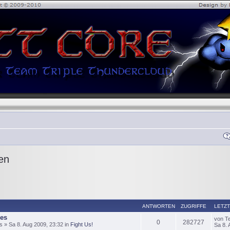
en
ANTWORTEN
ZUGRIFFE
LETZT
es
von T
0
282727
» Sa 8. Aug 2009, 23:32 in
Fight Us!
Sa 8. 