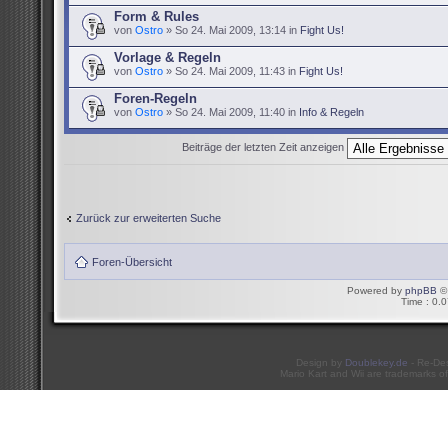
Form & Rules
von
Ostro
» So 24. Mai 2009, 13:14 in
Fight Us!
Vorlage & Regeln
von
Ostro
» So 24. Mai 2009, 11:43 in
Fight Us!
Foren-Regeln
von
Ostro
» So 24. Mai 2009, 11:40 in
Info & Regeln
Beiträge der letzten Zeit anzeigen
Zurück zur erweiterten Suche
Foren-Übersicht
Powered by
phpBB
© 
Time : 0.0
Design by
Doublekey.de
- Re-De
Mario Kart and Wii are trademarks of