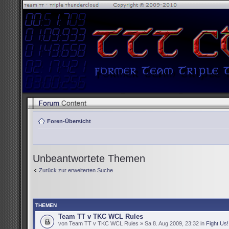
Foren-Übersicht
Unbeantwortete Themen
Zurück zur erweiterten Suche
THEMEN
Team TT v TKC WCL Rules
von Team TT v TKC WCL Rules » Sa 8. Aug 2009, 23:32 in
Fight Us!