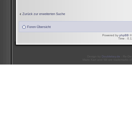
Zurück zur erweiterten Suche
Foren-Übersicht
Powered by
phpBB
© 
Time : 0.1
Design by
Doublekey.de
- Re-De
Mario Kart and Wii are trademarks of