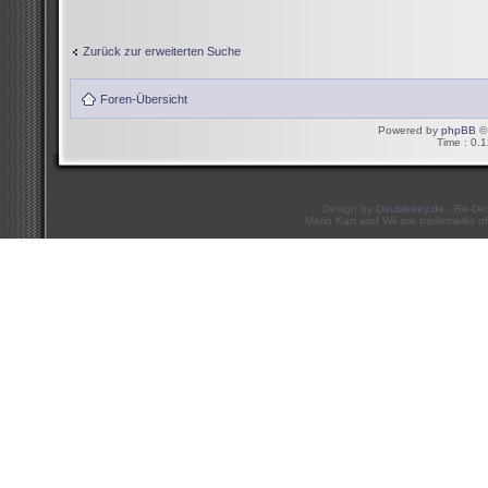
Zurück zur erweiterten Suche
Foren-Übersicht
Powered by
phpBB
© 
Time : 0.1
Design by
Doublekey.de
- Re-De
Mario Kart and Wii are trademarks of